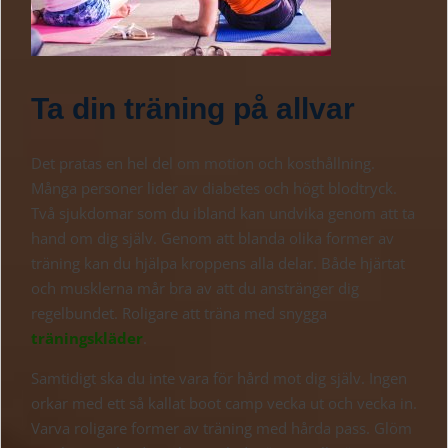
Ta din träning på allvar
Det pratas en hel del om motion och kosthållning.
Många personer lider av diabetes och högt blodtryck.
Två sjukdomar som du ibland kan undvika genom att ta
hand om dig själv. Genom att blanda olika former av
träning kan du hjälpa kroppens alla delar. Både hjärtat
och musklerna mår bra av att du anstränger dig
regelbundet. Roligare att träna med snygga
träningskläder
.
Samtidigt ska du inte vara för hård mot dig själv. Ingen
orkar med ett så kallat boot camp vecka ut och vecka in.
Varva roligare former av träning med hårda pass. Glöm