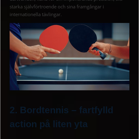
starka självförtroende och sina framgångar i
internationella tävlingar.
2. Bordtennis – fartfylld
action på liten yta