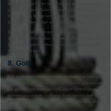
Edberg. Sverige har en stark tradition inom tennis, och
sporten är populär både som tävlingsidrott och som
fritidsaktivitet. Många tennisklubbar och anläggningar
över hela landet stödjer ett stort antal spelare.
Tennis erbjuder en utmärkt kombination av fysisk
träning och mental fokus. Sporten är också flexibel och
kan utövas både inomhus och utomhus, vilket gör den
tillgänglig året runt.
8. Golf
Golf är en sport som har vuxit i popularitet de senaste
decennierna. Sverige har flera framstående golfare som
har gjort avtryck internationellt, vilket har bidragit till
sportens popularitet. Golfbanor finns spridda över hela
landet, och sporten är populär bland människor i alla
åldrar.