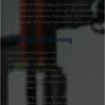
Innebandy är en lättillgänglig sport som kan spelas
både inomhus och utomhus, vilket gör den idealisk för
Sveriges varierande klimat. Dess snabba och dynamiska
spelstil gör den till en favorit bland både spelare och
åskådare.
4. Längdskidåkning
Längdskidåkning är djupt rotad i den svenska kulturen
och har en stark tradition, särskilt i de norra delarna av
landet. Sverige har producerat många framstående
skidåkare som vunnit internationella tävlingar, inklusive
OS och världsmästerskap. Sporten är också populär
bland motionärer och amatörer som njuter av vinterns
vackra landskap.
Längdskidåkning erbjuder en utmärkt träningsform
som kombinerar kondition, styrka och uthållighet. Det