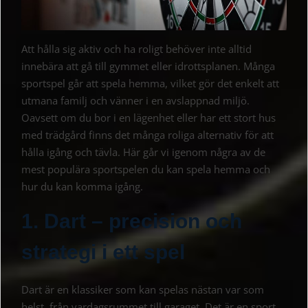
Att hålla sig aktiv och ha roligt behöver inte alltid
innebära att gå till gymmet eller idrottsplanen. Många
sportspel går att spela hemma, vilket gör det enkelt att
utmana familj och vänner i en avslappnad miljö.
Oavsett om du bor i en lägenhet eller har ett stort hus
med trädgård finns det många roliga alternativ för att
hålla igång och tävla. Här går vi igenom några av de
mest populära sportspelen du kan spela hemma och
hur du kan komma igång.
1. Dart – precision och
strategi i ett spel
Dart är en klassiker som kan spelas nästan var som
helst, från vardagsrummet till garaget. Det är en sport