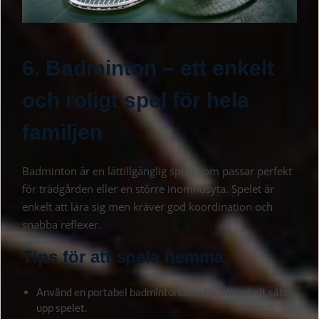
6. Badminton – ett enkelt
och roligt spel för hela
familjen
Badminton är en lättillgänglig sport som passar perfekt
för trädgården eller en större inomhusyta. Spelet är
enkelt att lära sig men kräver god koordination och
snabba reflexer.
Tips för att spela hemma:
Använd en portabel badmintonbana för att enkelt sätta
upp spelet.