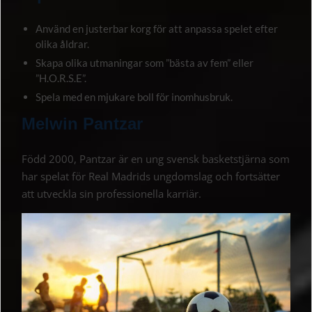
Använd en justerbar korg för att anpassa spelet efter
olika åldrar.
Skapa olika utmaningar som ”bästa av fem” eller
”H.O.R.S.E”.
Spela med en mjukare boll för inomhusbruk.
Melwin Pantzar
Född 2000, Pantzar är en ung svensk basketstjärna som
har spelat för Real Madrids ungdomslag och fortsätter
att utveckla sin professionella karriär.