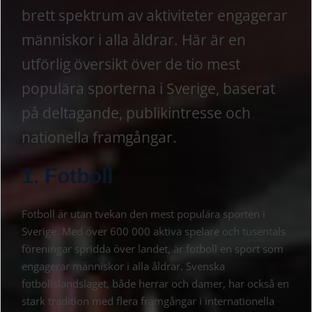
brett spektrum av aktiviteter engagerar
människor i alla åldrar. Här är en
utförlig översikt över de tio mest
populära sporterna i Sverige, baserat
på deltagande, publikintresse och
nationella framgångar.
1. Fotboll
Fotboll är utan tvekan den mest populära sporten i
Sverige. Med över 600 000 aktiva spelare och tusentals
föreningar spridda över landet, är fotboll en sport som
engagerar människor i alla åldrar. Svenska
fotbollslandslaget, både herrar och damer, har också en
stark tradition med flera framgångar i internationella