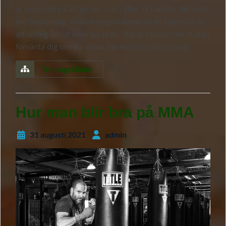
är inriktade på att gå ner i vikt. Eller så handlar det mest
om finslipning. Hålla energinivåerna på en hög nivå så
att allting annat faller på plats. Det är faktiskt det du kan
förvänta dig om du satsar lite extra på din träning.
Träningskläder
Hur man blir bra på MMA
31 augusti 2021
admin