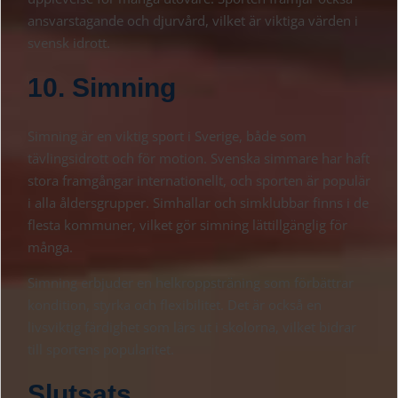
ansvarstagande och djurvård, vilket är viktiga värden i
svensk idrott.
10. Simning
Simning är en viktig sport i Sverige, både som
tävlingsidrott och för motion. Svenska simmare har haft
stora framgångar internationellt, och sporten är populär
i alla åldersgrupper. Simhallar och simklubbar finns i de
flesta kommuner, vilket gör simning lättillgänglig för
många.
Simning erbjuder en helkroppsträning som förbättrar
kondition, styrka och flexibilitet. Det är också en
livsviktig färdighet som lärs ut i skolorna, vilket bidrar
till sportens popularitet.
Slutsats