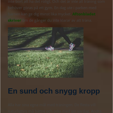
inte bort att ha det roligt. Och det är inte all träning som
behöver göras på ett gym. En dag ute i parken med
barnen kan ge dig minst lika mycket.
Aftonbladet
skriver
om de gånger du inte klarar av att träna.
En sund och snygg kropp
Alla har sina egna mål med träningen. De flesta vill
naturligtvis må bättre och orka med sin vardag. Andra