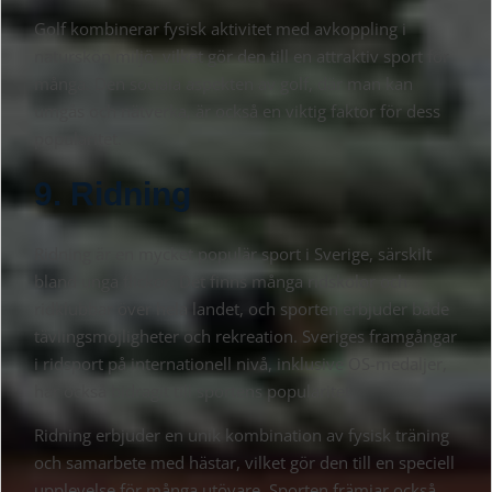
Golf kombinerar fysisk aktivitet med avkoppling i
naturskön miljö, vilket gör den till en attraktiv sport för
många. Den sociala aspekten av golf, där man kan
umgås och nätverka, är också en viktig faktor för dess
popularitet.
9. Ridning
Ridning är en mycket populär sport i Sverige, särskilt
bland unga flickor. Det finns många ridskolor och
ridklubbar över hela landet, och sporten erbjuder både
tävlingsmöjligheter och rekreation. Sveriges framgångar
i ridsport på internationell nivå, inklusive OS-medaljer,
har också bidragit till sportens popularitet.
Ridning erbjuder en unik kombination av fysisk träning
och samarbete med hästar, vilket gör den till en speciell
upplevelse för många utövare. Sporten främjar också