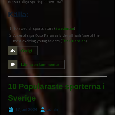
dessa roliga sportspel hemma?
Källa:
10 Swedish sports stars (
Sweden.se
)
Arsenal sign Rosa Kafaji as Eidevall hails ‘one of the
most exciting young talents (
The Guardian
)
Övrigt
Lämna en kommentar
10 Populäraste sporterna i
Sverige
17 juni 2024
admin