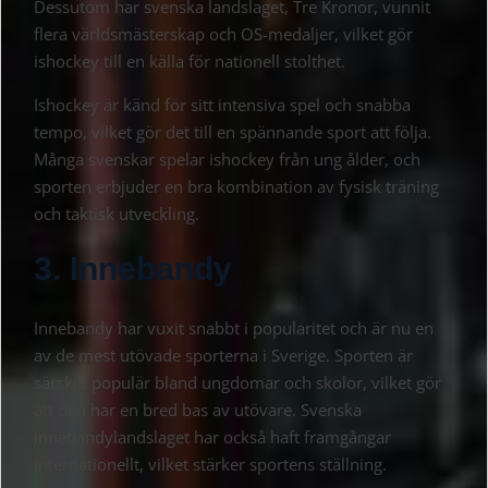
Dessutom har svenska landslaget, Tre Kronor, vunnit
flera världsmästerskap och OS-medaljer, vilket gör
ishockey till en källa för nationell stolthet.
Ishockey är känd för sitt intensiva spel och snabba
tempo, vilket gör det till en spännande sport att följa.
Många svenskar spelar ishockey från ung ålder, och
sporten erbjuder en bra kombination av fysisk träning
och taktisk utveckling.
3. Innebandy
Innebandy har vuxit snabbt i popularitet och är nu en
av de mest utövade sporterna i Sverige. Sporten är
särskilt populär bland ungdomar och skolor, vilket gör
att den har en bred bas av utövare. Svenska
innebandylandslaget har också haft framgångar
internationellt, vilket stärker sportens ställning.