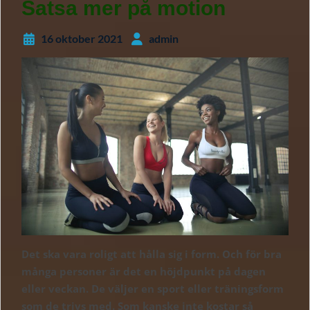
Satsa mer på motion
16 oktober 2021
admin
Det ska vara roligt att hålla sig i form. Och för bra
många personer är det en höjdpunkt på dagen
eller veckan. De väljer en sport eller träningsform
som de trivs med. Som kanske inte kostar så