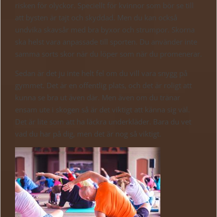
risken för olyckor. Speciellt för kvinnor som bör se till
att bysten är tajt och skyddad. Men du kan också
undvika skavsår med bra byxor och strumpor. Skorna
ska helst vara anpassade till sporten. Du använder inte
samma sorts skor när du löper som när du promenerar.
Sedan är det ju inte helt fel om du vill vara snygg på
gymmet. Det är en offentlig plats, och det är roligt att
kunna se bra ut även där. Men även om du tränar
ensam ute i skogen så är det viktigt att känna sig väl.
Det är lite som att ha läckra underkläder. Bara du vet
vad du har på dig, men det är nog så viktigt.