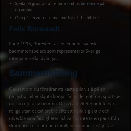
Spela på gräs, asfalt eller inomhus beroende på
utrymme.
Öva på servar och smashar för att bli bättre.
Felix Burestedt
Född 1995, Burestedt är en ledande svensk
badmintonspelare som representerar Sverige i
internationella tävlingar.
Sammanfattning
Oavsett om du föredrar att kasta pilar, slå på en
pingisboll eller skjuta korgar finns det gott om sportspel
du kan njuta av hemma. Dessa aktiviteter är inte bara
roliga utan också ett bra sätt att hålla sig aktiv och
utveckla sina färdigheter. Så varför inte ta en paus från
skärmarna och utmana familj och vänner i något av