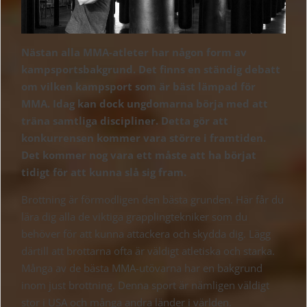
Nästan alla MMA-atleter har någon form av
kampsportsbakgrund. Det finns en ständig debatt
om vilken kampsport som är bäst lämpad för
MMA. Idag kan dock ungdomarna börja med att
träna samtliga discipliner. Detta gör att
konkurrensen kommer vara större i framtiden.
Det kommer nog vara ett måste att ha börjat
tidigt för att kunna slå sig fram.
Brottning är förmodligen den bästa grunden. Här får du
lära dig alla de viktiga grapplingtekniker som du
behöver för att kunna attackera och skydda dig. Lägg
därtill att brottarna ofta är väldigt atletiska och starka.
Många av de bästa MMA-utövarna har en bakgrund
inom just brottning. Denna sport är nämligen väldigt
stor i USA och många andra länder i världen.