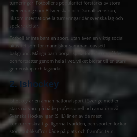
turneringar. Fotbollens popularitet förstärks av stora
evenemang som Allsvenskan och Damallsvenskan,
liksom internationella turneringar där svenska lag och
spelare deltar.
Fotboll är inte bara en sport, utan även en viktig social
aktivitet som för människor samman, oavsett
bakgrund. Många barn börjar spela fotboll i ung ålder
och fortsätter genom hela livet, vilket bidrar till en stark
gemenskap och laganda.
2. Ishockey
Ishockey är en annan nationalsport i Sverige med en
stark närvaro på både professionell och amatörnivå.
Svenska Hockeyligan (SHL) är en av de mest
konkurrenskraftiga ligorna i världen, och sporten lockar
stora publiksiffror både på plats och framför TV:n.