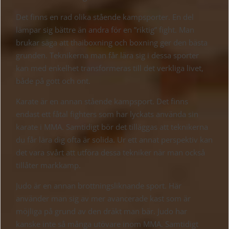
Det finns en rad olika stående kampsporter. En del
lämpar sig bättre än andra för en ”riktig” fight. Man
brukar säga att thaiboxning och boxning ger den bästa
grunden. Teknikerna man får lära sig i dessa sporter
kan med enkelhet transformeras till det verkliga livet,
både på gott och ont.
Karate är en annan stående kampsport. Det finns
endast ett fåtal fighters som har lyckats använda sin
karate i MMA. Samtidigt bör det tilläggas att teknikerna
du får lära dig ofta är solida. Ur ett annat perspektiv kan
det vara svårt att utföra dessa tekniker när man också
tillåter markkamp.
Judo är en annan brottningsliknande sport. Här
använder man sig av mer avancerade kast som är
möjliga på grund av den dräkt man bär. Judo har
kanske inte så många utövare inom MMA. Samtidigt