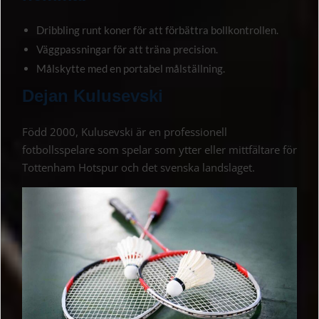
Dribbling runt koner för att förbättra bollkontrollen.
Väggpassningar för att träna precision.
Målskytte med en portabel målställning.
Dejan Kulusevski
Född 2000, Kulusevski är en professionell
fotbollsspelare som spelar som ytter eller mittfältare för
Tottenham Hotspur och det svenska landslaget.