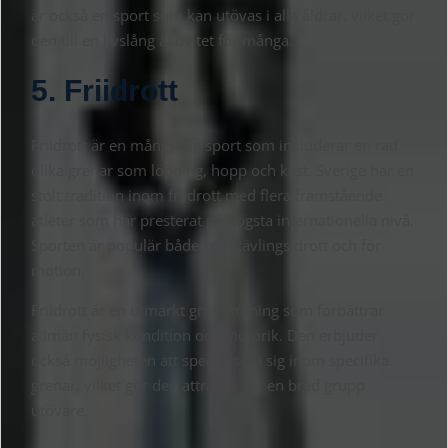
är också en sport som kan utövas i alla åldrar, vilket gör
den till en livslång aktivitet för många.
5. Friidrott
Friidrott är en mångsidig sport som inkluderar en rad
olika grenar som löpning, hopp och kast. Sverige har en
stolt tradition inom friidrott med flera framstående
atleter som har presterat på högsta internationella nivå.
Sporten är populär både som tävlingsidrott och för
motion.
Friidrott är en utmärkt grundträning som förbättrar
allmän fysisk kondition och motorik. Den erbjuder
också möjligheten att specialisera sig inom specifika
grenar, vilket gör den attraktiv för en bred grupp
utövare.