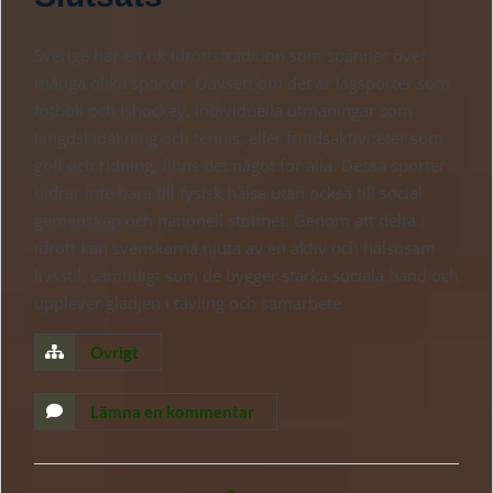
Sverige har en rik idrottstradition som spänner över
många olika sporter. Oavsett om det är lagsporter som
fotboll och ishockey, individuella utmaningar som
längdskidåkning och tennis, eller fritidsaktiviteter som
golf och ridning, finns det något för alla. Dessa sporter
bidrar inte bara till fysisk hälsa utan också till social
gemenskap och nationell stolthet. Genom att delta i
idrott kan svenskarna njuta av en aktiv och hälsosam
livsstil, samtidigt som de bygger starka sociala band och
upplever glädjen i tävling och samarbete.
Övrigt
Lämna en kommentar