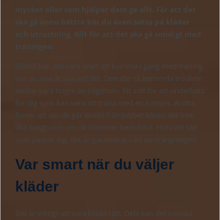
mycket eller som hjälper dem ge allt. För att det
ska gå ännu bättre bör du även satsa på kläder
och utrustning. Allt för att det ska gå smidigt med
träningen.
Ibland kan det vara svårt att komma i gång med träning
om du inte är van vid det. Den där så berömda tröskeln
verkar vara högre än någonsin. Ett sätt för att underlätta
för dig själv kan vara att träna med en kompis. Andra
finner att om de går direkt från jobbet känns det inte
lika tungt som om de kommer hem först. Hitta ett sätt
som passar dig, det är garanterat värt ansträngningen.
Var smart när du väljer
kläder
Det är viktigt att vara klädd rätt. Dels kan det minska