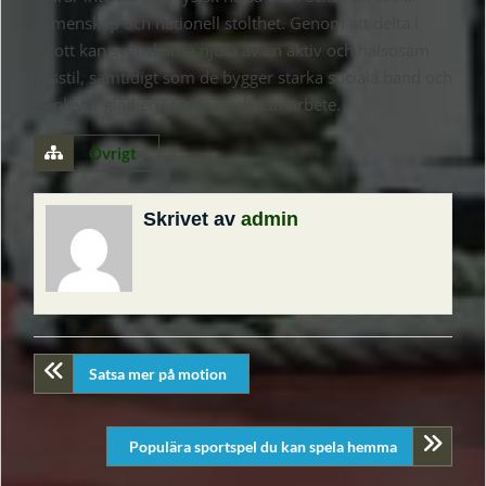
gemenskap och nationell stolthet. Genom att delta i
idrott kan svenskarna njuta av en aktiv och hälsosam
livsstil, samtidigt som de bygger starka sociala band och
upplever glädjen i tävling och samarbete.
Övrigt
Skrivet av
admin
Satsa mer på motion
Populära sportspel du kan spela hemma