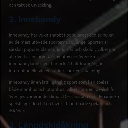
och taktisk utveckling.
3. Innebandy
Innebandy har vuxit snabbt i popularitet och är nu en
av de mest utövade sporterna i Sverige. Sporten är
särskilt populär bland ungdomar och skolor, vilket gör
att den har en bred bas av utövare. Svenska
innebandylandslaget har också haft framgångar
internationellt, vilket stärker sportens ställning.
Innebandy är en lättillgänglig sport som kan spelas
både inomhus och utomhus, vilket gör den idealisk för
Sveriges varierande klimat. Dess snabba och dynamiska
spelstil gör den till en favorit bland både spelare och
åskådare.
4. Längdskidåkning