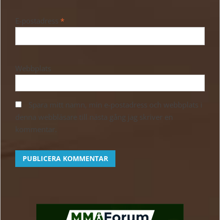
E-postadress
*
Webbplats
Spara mitt namn, min e-postadress och webbplats i
denna webbläsare till nästa gång jag skriver en
kommentar.