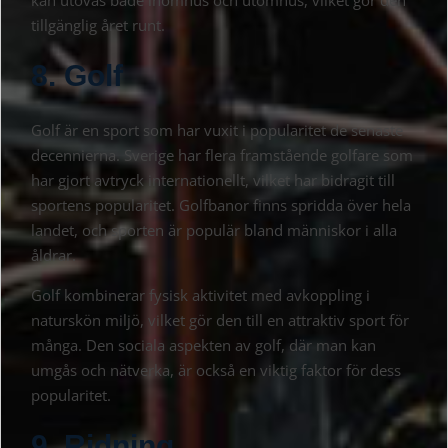
kan utövas både inomhus och utomhus, vilket gör den
tillgänglig året runt.
8. Golf
Golf är en sport som har vuxit i popularitet de senaste
decennierna. Sverige har flera framstående golfare som
har gjort avtryck internationellt, vilket har bidragit till
sportens popularitet. Golfbanor finns spridda över hela
landet, och sporten är populär bland människor i alla
åldrar.
Golf kombinerar fysisk aktivitet med avkoppling i
naturskön miljö, vilket gör den till en attraktiv sport för
många. Den sociala aspekten av golf, där man kan
umgås och nätverka, är också en viktig faktor för dess
popularitet.
9. Ridning