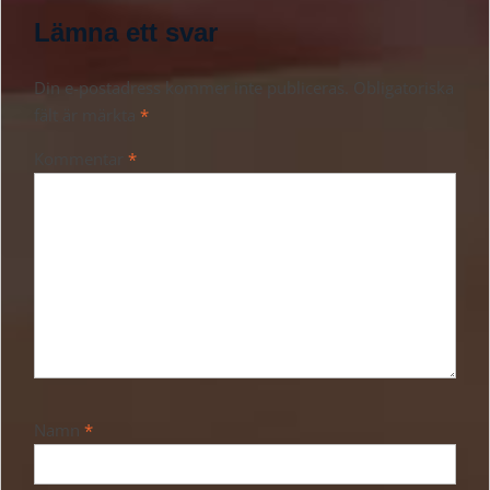
Lämna ett svar
Din e-postadress kommer inte publiceras.
Obligatoriska
fält är märkta
*
Kommentar
*
Namn
*