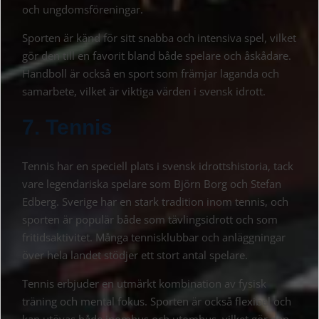
och ungdomsföreningar.
Sporten är känd för sitt snabba och intensiva spel, vilket
gör den till en favorit bland både spelare och åskådare.
Handboll är också en sport som främjar laganda och
samarbete, vilket är viktiga värden i svensk idrott.
7. Tennis
Tennis har en speciell plats i svensk idrottshistoria, tack
vare legendariska spelare som Björn Borg och Stefan
Edberg. Sverige har en stark tradition inom tennis, och
sporten är populär både som tävlingsidrott och som
fritidsaktivitet. Många tennisklubbar och anläggningar
över hela landet stödjer ett stort antal spelare.
Tennis erbjuder en utmärkt kombination av fysisk
träning och mental fokus. Sporten är också flexibel och