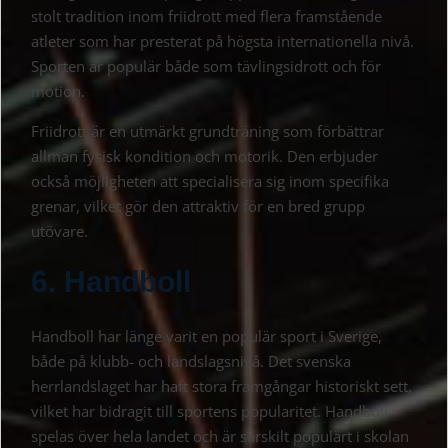
stolt tradition inom friidrott med flera framstående
atleter som har presterat på högsta internationella nivå.
Sporten är populär både som tävlingsidrott och för
motion.
Friidrott är en utmärkt grundträning som förbättrar
allmän fysisk kondition och motorik. Den erbjuder
också möjligheten att specialisera sig inom specifika
grenar, vilket gör den attraktiv för en bred grupp
utövare.
6. Handboll
Handboll har länge varit en populär sport i Sverige,
både på klubb- och landslagsnivå. Det svenska
herrlandslaget har haft stora framgångar historiskt sett,
vilket har bidragit till sportens popularitet. Handboll
spelas över hela landet och är särskilt populärt i skolan