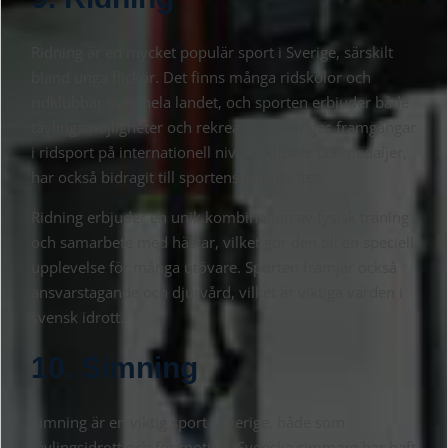
Ridning är en mycket populär sport i Sverige, särskilt
bland unga flickor. Det finns många ridskolor och
ridklubbar över hela landet, och sporten erbjuder både
tävlingsmöjligheter och rekreation. Sveriges framgångar
i ridsport på internationell nivå, inklusive OS-medaljer,
har också bidragit till sportens popularitet.
Ridning erbjuder en unik kombination av fysisk träning
och samarbete med hästar, vilket gör den till en speciell
upplevelse för många utövare. Sporten främjar också
ansvarstagande och djurvård, vilket är viktiga värden i
svensk idrott.
10. Simning
Simning är en viktig sport i Sverige, både som
tävlingsidrott och för motion. Svenska simmare har haft