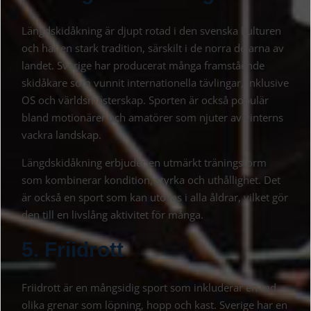
Längdskidåkning är djupt rotad i den svenska kulturen
och har en stark tradition, särskilt i de norra delarna av
landet. Sverige har producerat många framstående
skidåkare som vunnit internationella tävlingar, inklusive
OS och världsmästerskap. Sporten är också populär
bland motionärer och amatörer som njuter av vinterns
vackra landskap.
Längdskidåkning erbjuder en utmärkt träningsform
som kombinerar kondition, styrka och uthållighet. Det
är också en sport som kan utövas i alla åldrar, vilket gör
den till en livslång aktivitet för många.
5. Friidrott
Friidrott är en mångsidig sport som inkluderar en rad
olika grenar som löpning, hopp och kast. Sverige har en