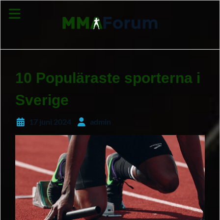
Hoppa
till
innehåll
10 Populäraste sporterna i
Sverige
17 juni 2024
admin