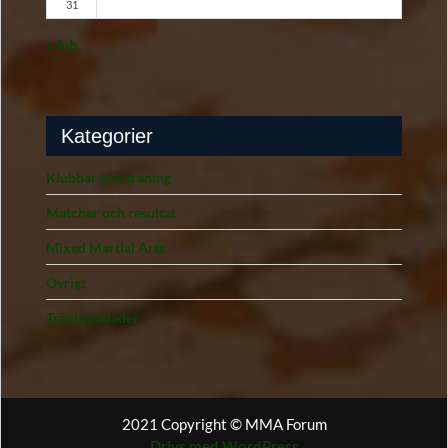
31
« feb
Kategorier
Klubbar och träning
Matcher och resultat
Mixed Martial Arts
Övrigt
Träningskläder
2021 Copyright © MMA Forum
Drivs med WordPress