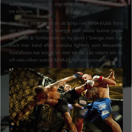
submission bestäms segraren med domarbeslut från
tre domare.
Om du är intresserad av att börja i en MMA-klubb finns
det många klubbar i Sverige som skulle kunna passa
dig. MMA är fortfarande en ny sport i Sverige men har
blivit mer känd efter svenska fighters som Alexander
Gustafsson har börjat bli mer kända. Läs vidare om du
vill veta vilken svensk MMA-klubb som passar dig.