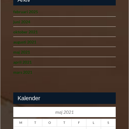
februari 2025
juni 2024
oktober 2021
augusti 2021
maj 2021
april 2021
mars 2021
Kalender
maj 2021
M
T
O
T
F
L
S