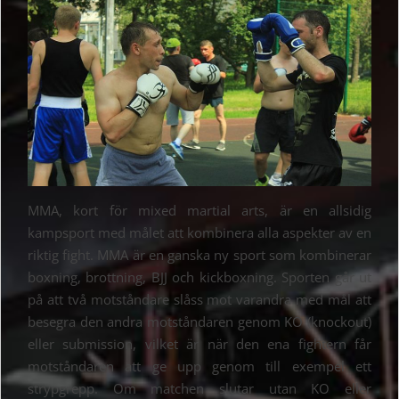
MMA, kort för mixed martial arts, är en allsidig
kampsport med målet att kombinera alla aspekter av en
riktig fight. MMA är en ganska ny sport som kombinerar
boxning, brottning, BJJ och kickboxning. Sporten går ut
på att två motståndare slåss mot varandra med mål att
besegra den andra motståndaren genom KO (knockout)
eller submission, vilket är när den ena fightern får
motståndaren att ge upp genom till exempel ett
strypgrepp. Om matchen slutar utan KO eller