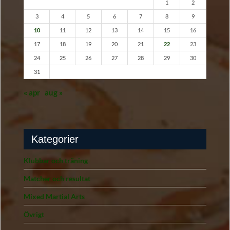
1
2
3
4
5
6
7
8
9
10
11
12
13
14
15
16
17
18
19
20
21
22
23
24
25
26
27
28
29
30
31
« apr
aug »
Kategorier
Klubbar och träning
Matcher och resultat
Mixed Martial Arts
Övrigt