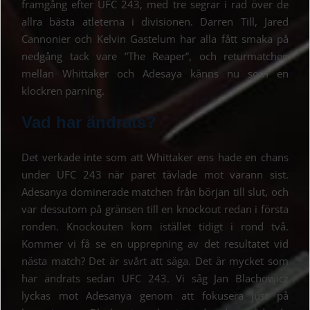
framgång efter UFC 243, med tre segrar i rad över de
allra bästa atleterna i divisionen. Darren Till, Jared
Cannonier och Kelvin Gastelum har alla fått smaka på
nedgång tack vare ”The Reaper”, och returmatchen
mellan Whittaker och Adesaya känns nu som en
klockren parning.
Vad har ändrats?
Det verkade inte som att Whittaker ens hade en chans
under UFC 243 när paret tävlade mot varann sist.
Adesanya dominerade matchen från början till slut, och
var dessutom på gränsen till en knockout redan i första
ronden. Knockouten kom istället tidigt i rond två.
Kommer vi få se en upprepning av det resultatet vid
nästa match? Det är svårt att säga. Det är mycket som
har ändrats sedan UFC 243. Vi såg Jan Blachowicz
lyckas mot Adesanya genom att fokusera just på