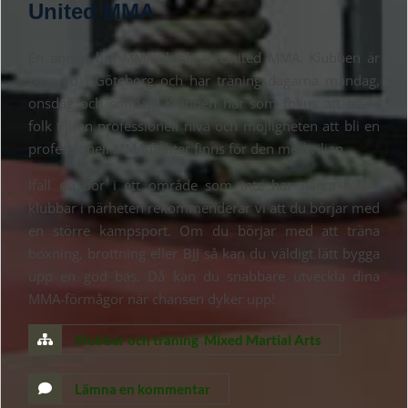
United MMA
En annan bra MMA-klubb är United MMA. Klubben är
baserad i Göteborg och har träningsdagarna måndag,
onsdag och söndag. Klubben har som fokus att träna
folk till en professionell nivå och möjligheten att bli en
professionell MMA-fighter finns för den med viljan.
Ifall du bor i ett område som inte har några MMA-
klubbar i närheten rekommenderar vi att du börjar med
en större kampsport. Om du börjar med att träna
boxning, brottning eller BJJ så kan du väldigt lätt bygga
upp en god bas. Då kan du snabbare utveckla dina
MMA-förmågor när chansen dyker upp!
Klubbar och träning
,
Mixed Martial Arts
Lämna en kommentar