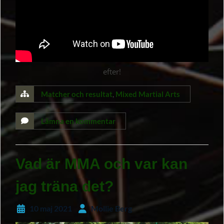
efter!
Matcher och resultat
,
Mixed Martial Arts
Lämna en kommentar
Vad är MMA och var kan
jag träna det?
10 maj 2021
Mollie Berg