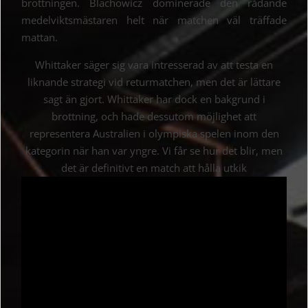
brottningen. Blachowicz dominerade den rådande
medelviktsmästaren helt när matchen väl träffade
mattan.
Whittaker säger sig vara intresserad av att testa en
liknande strategi vid returmatchen, men det är lättare
sagt än gjort. Whittaker har dock en bakgrund i
brottning, och hade dessutom möjlighet att
representera Australien i olympiska spelen inom den
kategorin när han var yngre. Vi får se hur det blir, men
det är definitivt en match att hålla utkik