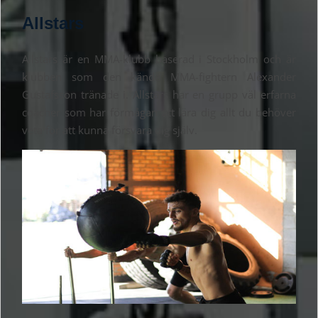
Allstars
Allstars är en MMA-klubb baserad i Stockholm och är
klubben som den kände MMA-fightern Alexander
Gustafsson tränade i. Allstars har en grupp väl erfarna
coacher som har förmågan att lära dig allt du behöver
veta för att kunna försvara dig själv.