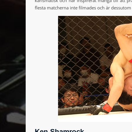
karismatisk och har inspirerat många till att p
flesta matcherna inte filmades och är dessut
Ken Shamrock