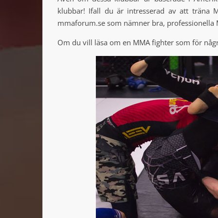
klubbar! Ifall du är intresserad av att träna
mmaforum.se som nämner bra, professionella M
Om du vill läsa om en MMA fighter som för någ