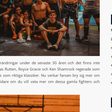
ändringar under de senaste 30 åren och det finns inte
as Rutten, Royce Gracie och Ken Shamrock regerade som
s som riktiga klassiker. Nu verkar fansen bry sig mer om
dare om du vill veta mer om dessa gamla fighters och