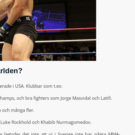
ärlden?
erade i USA. Klubbar som t.ex:
mps, och bra fighters som Jorge Masvidal och Latifi.
m och många fler.
er, Luke Rockhold och Khabib Nurmagomedov.
 betyder det inte att vi i Sverige inte har några MMA-