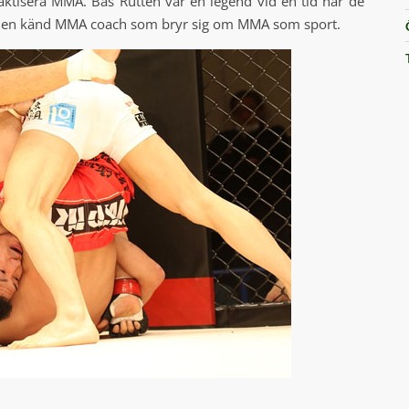
raktisera MMA. Bas Rutten var en legend vid en tid när de
om en känd MMA coach som bryr sig om MMA som sport.