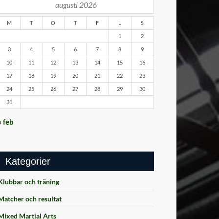
augusti 2026
M
T
O
T
F
L
S
1
2
3
4
5
6
7
8
9
10
11
12
13
14
15
16
17
18
19
20
21
22
23
24
25
26
27
28
29
30
31
« feb
Kategorier
Klubbar och träning
Matcher och resultat
Mixed Martial Arts