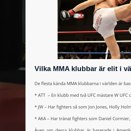
Vilka MMA klubbar är elit i v
De flesta kända MMA klubbarna i världen är bas
* ATT – En klubb med två UFC mästare W UFC cha
* JW – Har fighters så som Jon Jones, Holly Hol
* AKA – Har tränat fighters som Daniel Cormi
Även om dessa klubbar är baserade i Amerika