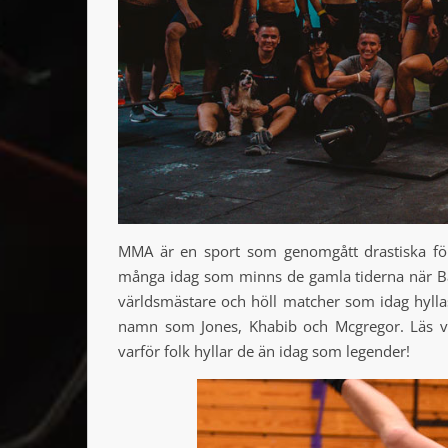
MMA är en sport som genomgått drastiska för
många idag som minns de gamla tiderna när B
världsmästare och höll matcher som idag hylla
namn som Jones, Khabib och Mcgregor. Läs vi
varför folk hyllar de än idag som legender!